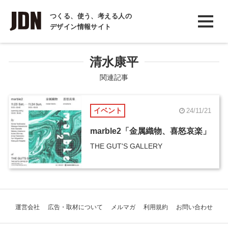
INTERVIEW
つくる、使う、考える人の
デザイン情報サイト
インタビュー
REPORT
清水康平
レポート
関連記事
COLUMN
イベント
24/11/21
コラム
marble2「金属織物、喜怒哀楽」
THE GUT'S GALLERY
運営会社
広告・取材について
メルマガ
利用規約
お問い合わせ