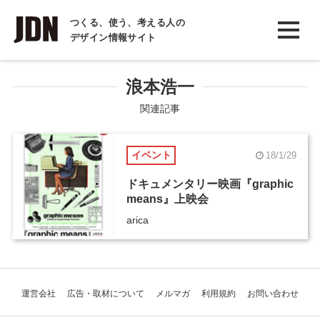
INTERVIEW
つくる、使う、考える人の
デザイン情報サイト
インタビュー
REPORT
浪本浩一
レポート
関連記事
COLUMN
イベント
18/1/29
コラム
ドキュメンタリー映画『graphic
means』上映会
arica
運営会社
広告・取材について
メルマガ
利用規約
お問い合わせ