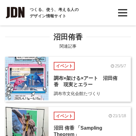
INTERVIEW
つくる、使う、考える人の
デザイン情報サイト
インタビュー
REPORT
沼田侑香
レポート
関連記事
COLUMN
イベント
25/5/7
コラム
調布×架ける×アート 沼田侑
香 現実とエラー
調布市文化会館たづくり
イベント
21/1/18
沼田 侑香 「Sampling
Theorem」