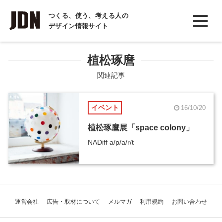
INTERVIEW
つくる、使う、考える人の
デザイン情報サイト
インタビュー
REPORT
植松琢麿
レポート
関連記事
COLUMN
イベント
16/10/20
コラム
植松琢麿展「space colony」
NADiff a/p/a/r/t
運営会社
広告・取材について
メルマガ
利用規約
お問い合わせ