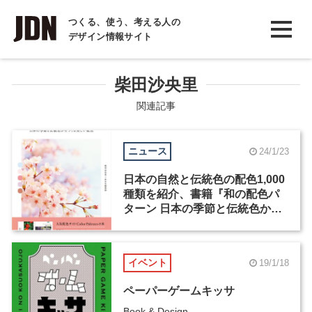
INTERVIEW
つくる、使う、考える人の
デザイン情報サイト
インタビュー
REPORT
柴田沙央里
レポート
関連記事
COLUMN
ニュース
24/1/23
コラム
日本の自然と伝統色の配色1,000
種類を紹介、書籍『和の配色パ
ターン 日本の季節と伝統色から
つくる美しい配色』が発売
イベント
19/1/18
ペーパーゲームキッサ
Book & Design