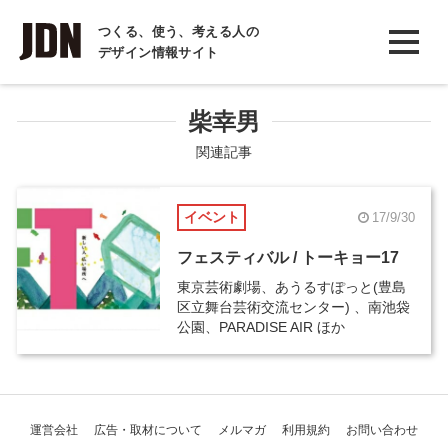
INTERVIEW
つくる、使う、考える人の
デザイン情報サイト
インタビュー
REPORT
柴幸男
レポート
関連記事
COLUMN
イベント
17/9/30
コラム
フェスティバル / トーキョー17
東京芸術劇場、あうるすぽっと(豊島
区立舞台芸術交流センター) 、南池袋
公園、PARADISE AIR ほか
運営会社
広告・取材について
メルマガ
利用規約
お問い合わせ