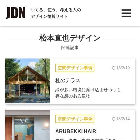
INTERVIEW
つくる、使う、考える人の
デザイン情報サイト
インタビュー
REPORT
松本直也デザイン
レポート
関連記事
COLUMN
空間デザイン事例
18/2/19
コラム
杜のテラス
緑が多い環境に溶け込ませつつも、
存在感のある建物
空間デザイン事例
18/2/14
ARUBEKKI HAIR