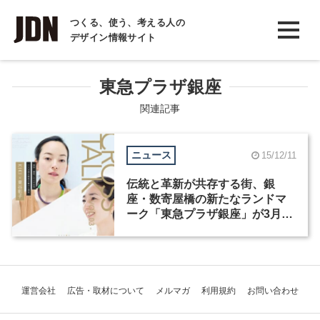
INTERVIEW
つくる、使う、考える人の
デザイン情報サイト
インタビュー
REPORT
東急プラザ銀座
レポート
関連記事
COLUMN
ニュース
15/12/11
コラム
伝統と革新が共存する街、銀
座・数寄屋橋の新たなランドマ
ーク「東急プラザ銀座」が3月31
日にオープン
運営会社
広告・取材について
メルマガ
利用規約
お問い合わせ