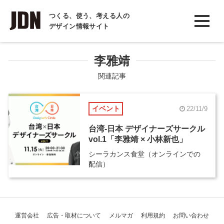
INTERVIEW
つくる、使う、考える人の
デザイン情報サイト
インタビュー
REPORT
李雅靖
レポート
関連記事
COLUMN
イベント
22/11/9
コラム
台湾-日本 デザイナーズサークル
vol.1「李雅靖 × 小林新也」
シーラカンス食堂（オンラインでの
配信）
運営会社
広告・取材について
メルマガ
利用規約
お問い合わせ