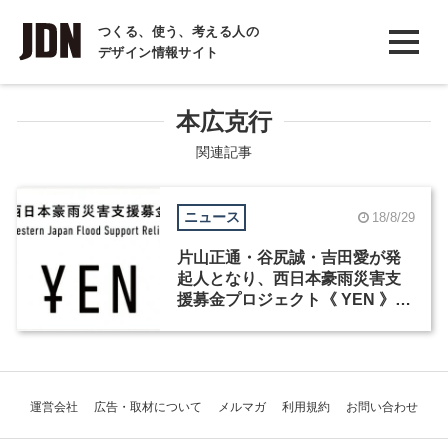
INTERVIEW
つくる、使う、考える人の
デザイン情報サイト
インタビュー
REPORT
本広克行
レポート
関連記事
COLUMN
ニュース
18/8/29
コラム
片山正通・谷尻誠・吉田愛が発
起人となり、西日本豪雨災害支
援募金プロジェクト《 YEN 》が
スタート
運営会社
広告・取材について
メルマガ
利用規約
お問い合わせ