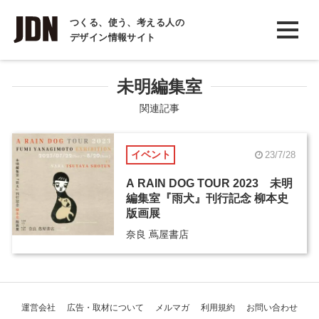
INTERVIEW
つくる、使う、考える人の
デザイン情報サイト
インタビュー
REPORT
未明編集室
レポート
関連記事
COLUMN
イベント
23/7/28
コラム
A RAIN DOG TOUR 2023 未明
編集室『雨犬』刊行記念 柳本史
版画展
奈良 蔦屋書店
運営会社
広告・取材について
メルマガ
利用規約
お問い合わせ