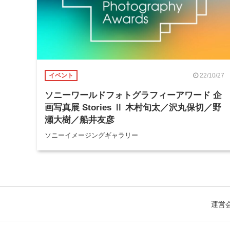
22/10/27
イベント
ソニーワールドフォトグラフィーアワード 企
画写真展 Stories Ⅱ 木村旬太／沢丸保切／野
瀬大樹／船井友彦
ソニーイメージングギャラリー
運営