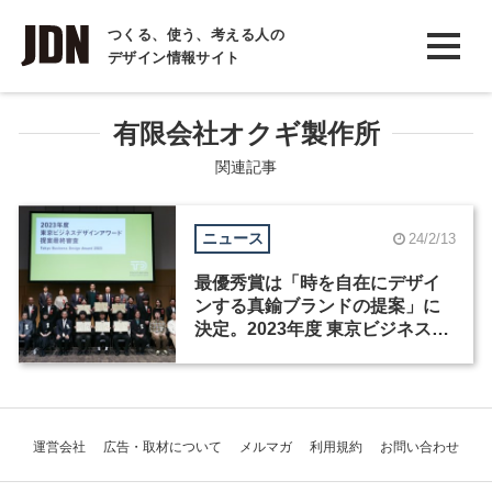
INTERVIEW
つくる、使う、考える人の
デザイン情報サイト
インタビュー
REPORT
有限会社オクギ製作所
レポート
関連記事
COLUMN
ニュース
24/2/13
コラム
最優秀賞は「時を自在にデザイ
ンする真鍮ブランドの提案」に
決定。2023年度 東京ビジネスデ
ザインアワード 最終審査結果
運営会社
広告・取材について
メルマガ
利用規約
お問い合わせ