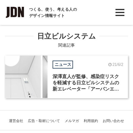
INTERVIEW
つくる、使う、考える人の
デザイン情報サイト
インタビュー
REPORT
日立ビルシステム
レポート
関連記事
COLUMN
ニュース
21/6/2
コラム
深澤直人が監修、感染症リスク
を軽減する日立ビルシステムの
新エレベーター「アーバンエー
ス HF」が発売
運営会社
広告・取材について
メルマガ
利用規約
お問い合わせ