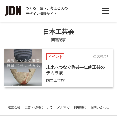
INTERVIEW
つくる、使う、考える人の
デザイン情報サイト
インタビュー
REPORT
日本工芸会
レポート
関連記事
COLUMN
イベント
22/3/25
コラム
未来へつなぐ陶芸―伝統工芸の
チカラ展
国立工芸館
運営会社
広告・取材について
メルマガ
利用規約
お問い合わせ