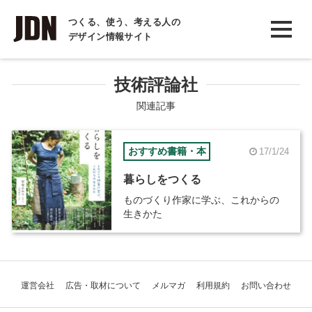
INTERVIEW
つくる、使う、考える人の
デザイン情報サイト
インタビュー
REPORT
技術評論社
レポート
関連記事
COLUMN
おすすめ書籍・本
17/1/24
コラム
暮らしをつくる
ものづくり作家に学ぶ、これからの
生きかた
運営会社
広告・取材について
メルマガ
利用規約
お問い合わせ