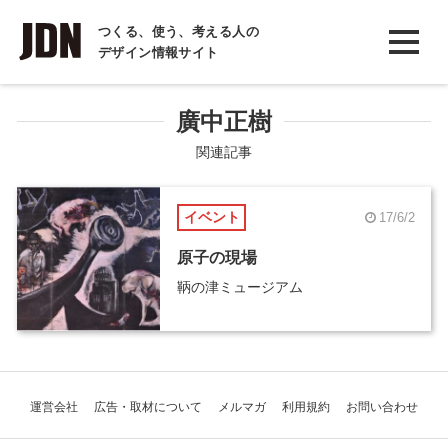
INTERVIEW
つくる、使う、考える人の
デザイン情報サイト
インタビュー
REPORT
廣中正樹
レポート
関連記事
COLUMN
イベント
17/6/2
コラム
原子の現場
鞆の津ミュージアム
運営会社
広告・取材について
メルマガ
利用規約
お問い合わせ