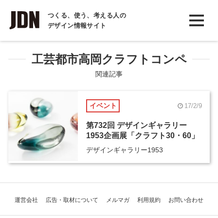
INTERVIEW
つくる、使う、考える人の
デザイン情報サイト
インタビュー
REPORT
工芸都市高岡クラフトコンペ
レポート
関連記事
COLUMN
イベント
17/2/9
コラム
第732回 デザインギャラリー
1953企画展「クラフト30・60」
デザインギャラリー1953
運営会社
広告・取材について
メルマガ
利用規約
お問い合わせ