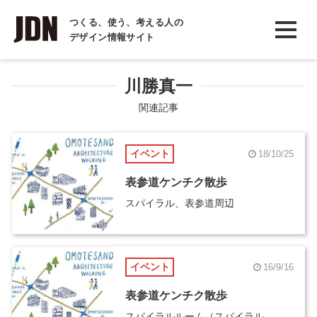
INTERVIEW
つくる、使う、考える人の
デザイン情報サイト
インタビュー
REPORT
川勝真一
レポート
関連記事
COLUMN
イベント
18/10/25
コラム
表参道ケンチク散歩
スパイラル、表参道周辺
イベント
16/9/16
表参道ケンチク散歩
スパイラルルーム（スパイラル