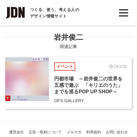
INTERVIEW
つくる、使う、考える人の
デザイン情報サイト
インタビュー
REPORT
岩井俊二
レポート
関連記事
COLUMN
イベント
24/1/26
コラム
円都市場 ～岩井俊二の世界を
五感で遊ぶ 「キリエのうた」
までを巡るPOP UP SHOP～
OFS GALLERY
運営会社
広告・取材について
メルマガ
利用規約
お問い合わせ