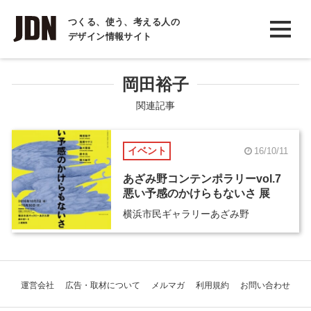
INTERVIEW
つくる、使う、考える人の
デザイン情報サイト
インタビュー
REPORT
岡田裕子
レポート
関連記事
COLUMN
イベント
16/10/11
コラム
あざみ野コンテンポラリーvol.7
悪い予感のかけらもないさ 展
横浜市民ギャラリーあざみ野
運営会社
広告・取材について
メルマガ
利用規約
お問い合わせ