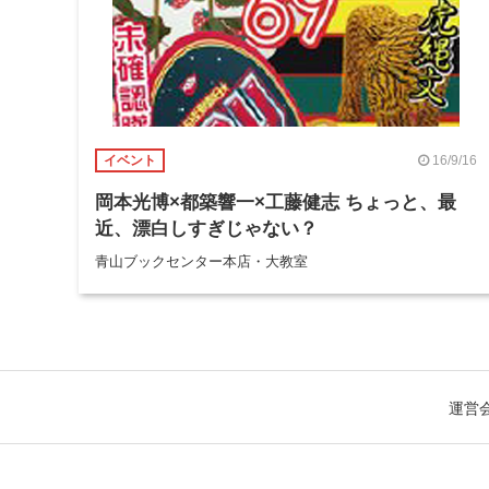
16/9/16
イベント
岡本光博×都築響一×工藤健志 ちょっと、最
近、漂白しすぎじゃない？
青山ブックセンター本店・大教室
運営