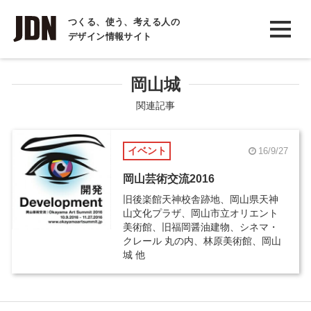
INTERVIEW
つくる、使う、考える人の
デザイン情報サイト
インタビュー
REPORT
岡山城
レポート
関連記事
COLUMN
イベント
16/9/27
コラム
岡山芸術交流2016
旧後楽館天神校舎跡地、岡山県天神
山文化プラザ、岡山市立オリエント
美術館、旧福岡醤油建物、シネマ・
クレール 丸の内、林原美術館、岡山
城 他