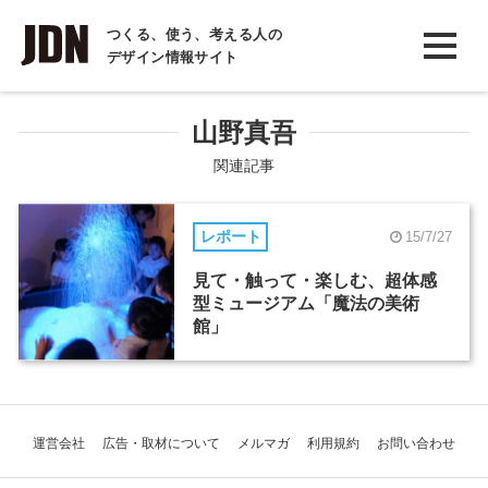
INTERVIEW
つくる、使う、考える人の
デザイン情報サイト
インタビュー
REPORT
山野真吾
レポート
関連記事
COLUMN
レポート
15/7/27
コラム
見て・触って・楽しむ、超体感
型ミュージアム「魔法の美術
館」
運営会社
広告・取材について
メルマガ
利用規約
お問い合わせ