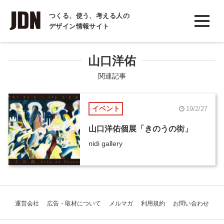
INTERVIEW
つくる、使う、考える人の
デザイン情報サイト
インタビュー
REPORT
山口洋佑
レポート
関連記事
COLUMN
イベント
19/2/27
コラム
山口洋佑個展「きのうの街」
nidi gallery
運営会社
広告・取材について
メルマガ
利用規約
お問い合わせ