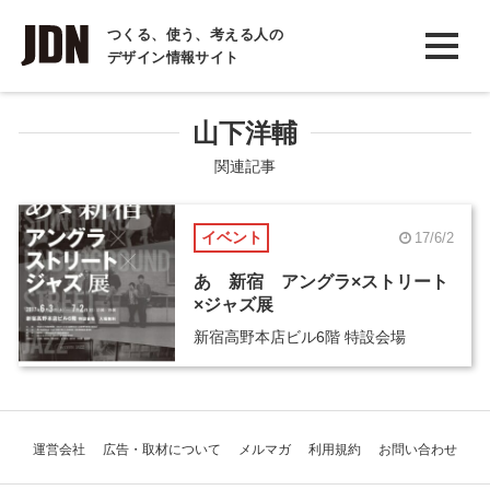
INTERVIEW
つくる、使う、考える人の
デザイン情報サイト
インタビュー
REPORT
山下洋輔
レポート
関連記事
COLUMN
イベント
17/6/2
コラム
あゝ新宿 アングラ×ストリート
×ジャズ展
新宿高野本店ビル6階 特設会場
運営会社
広告・取材について
メルマガ
利用規約
お問い合わせ