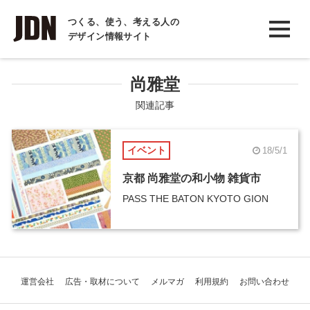
INTERVIEW
つくる、使う、考える人の
デザイン情報サイト
インタビュー
REPORT
尚雅堂
レポート
関連記事
COLUMN
イベント
18/5/1
コラム
京都 尚雅堂の和小物 雑貨市
PASS THE BATON KYOTO GION
運営会社
広告・取材について
メルマガ
利用規約
お問い合わせ