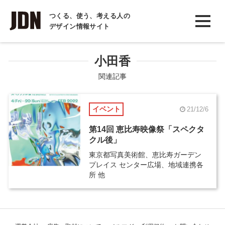
INTERVIEW
つくる、使う、考える人の
デザイン情報サイト
インタビュー
REPORT
小田香
レポート
関連記事
COLUMN
イベント
21/12/6
コラム
第14回 恵比寿映像祭「スペクタ
クル後」
東京都写真美術館、恵比寿ガーデン
プレイス センター広場、地域連携各
所 他