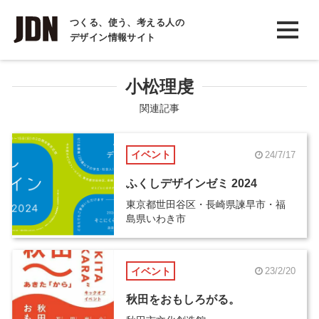
INTERVIEW
つくる、使う、考える人の
デザイン情報サイト
インタビュー
REPORT
小松理虔
レポート
関連記事
COLUMN
イベント
24/7/17
コラム
ふくしデザインゼミ 2024
東京都世田谷区・長崎県諫早市・福
島県いわき市
イベント
23/2/20
秋田をおもしろがる。