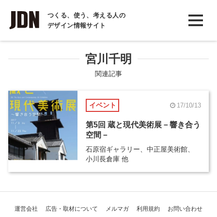
INTERVIEW
つくる、使う、考える人の
デザイン情報サイト
インタビュー
REPORT
宮川千明
レポート
関連記事
COLUMN
イベント
17/10/13
コラム
第5回 蔵と現代美術展－響き合う
空間－
石原宿ギャラリー、中正屋美術館、
小川長倉庫 他
運営会社
広告・取材について
メルマガ
利用規約
お問い合わせ