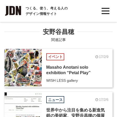
INTERVIEW
つくる、使う、考える人の
デザイン情報サイト
インタビュー
REPORT
安野谷昌穂
レポート
関連記事
COLUMN
イベント
17/2/9
コラム
Masaho Anotani solo
exhibition “Petal Play”
WISH LESS gallery
ニュース
17/2/6
世界中から注目を集める新進気
鋭の美術家、安野谷昌穂の個展