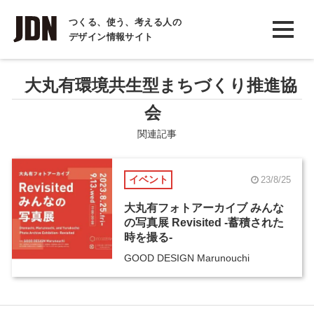
INTERVIEW
つくる、使う、考える人の
デザイン情報サイト
インタビュー
REPORT
大丸有環境共生型まちづくり推進協
レポート
会
COLUMN
関連記事
コラム
イベント
23/8/25
大丸有フォトアーカイブ みんな
の写真展 Revisited -蓄積された
時を撮る-
GOOD DESIGN Marunouchi