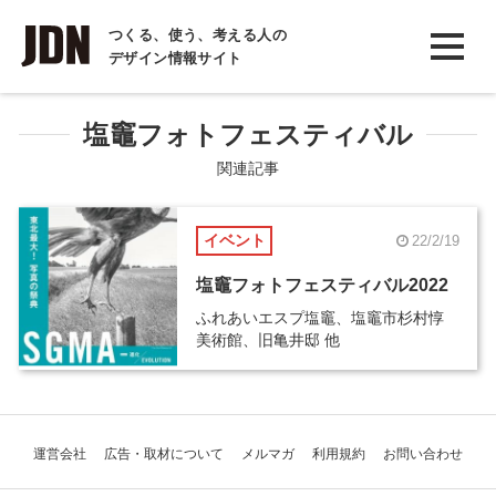
INTERVIEW
つくる、使う、考える人の
デザイン情報サイト
インタビュー
REPORT
塩竈フォトフェスティバル
レポート
関連記事
COLUMN
イベント
22/2/19
コラム
塩竈フォトフェスティバル2022
ふれあいエスプ塩竈、塩竈市杉村惇
美術館、旧亀井邸 他
運営会社
広告・取材について
メルマガ
利用規約
お問い合わせ