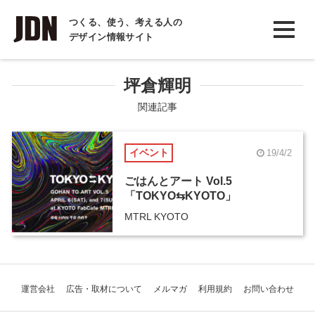
INTERVIEW
つくる、使う、考える人の
デザイン情報サイト
インタビュー
REPORT
坪倉輝明
レポート
関連記事
COLUMN
イベント
19/4/2
コラム
ごはんとアート Vol.5
「TOKYO⇆KYOTO」
MTRL KYOTO
運営会社
広告・取材について
メルマガ
利用規約
お問い合わせ