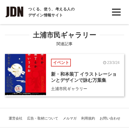
INTERVIEW
つくる、使う、考える人の
デザイン情報サイト
インタビュー
REPORT
土浦市民ギャラリー
レポート
関連記事
COLUMN
イベント
23/3/24
コラム
新・和本装丁 イラストレーショ
ンとデザインで詠む万葉集
土浦市民ギャラリー
運営会社
広告・取材について
メルマガ
利用規約
お問い合わせ