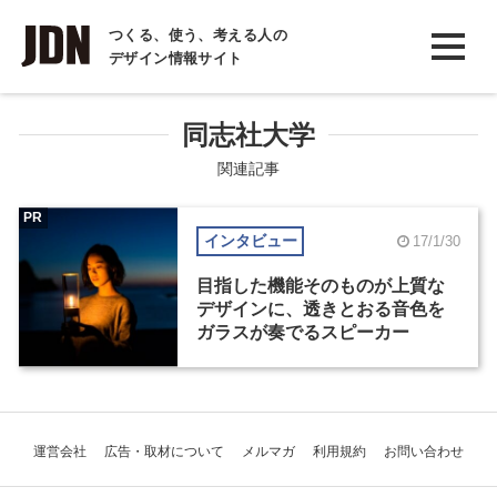
INTERVIEW
つくる、使う、考える人の
デザイン情報サイト
インタビュー
REPORT
同志社大学
レポート
関連記事
COLUMN
PR
インタビュー
17/1/30
コラム
目指した機能そのものが上質な
デザインに、透きとおる音色を
ガラスが奏でるスピーカー
運営会社
広告・取材について
メルマガ
利用規約
お問い合わせ