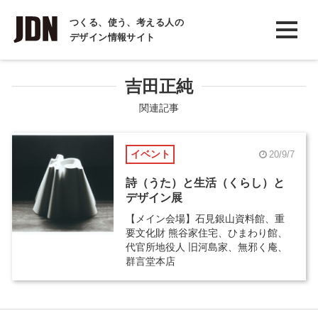
INTERVIEW
つくる、使う、考える人の
デザイン情報サイト
インタビュー
REPORT
吉田正純
レポート
関連記事
COLUMN
イベント
20/9/7
コラム
詩（うた）と生活（くらし）と
デザイン展
【メイン会場】石見銀山資料館、重
要文化財 熊谷家住宅、ひまわり館、
代官所地役人 旧河島家、無邪く庵、
群言堂本店