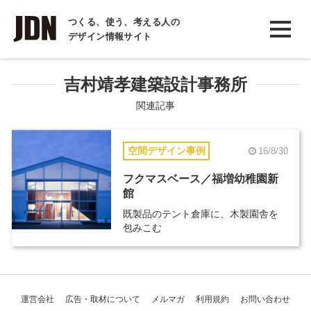
INTERVIEW
つくる、使う、考える人の
デザイン情報サイト
インタビュー
REPORT
吉村靖孝建築設計事務所
レポート
関連記事
COLUMN
空間デザイン事例
16/8/30
コラム
フクマスベース／福増幼稚園新
館
既製品のテント倉庫に、木製園舎を
包みこむ
運営会社
広告・取材について
メルマガ
利用規約
お問い合わせ