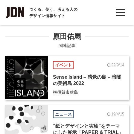
INTERVIEW
つくる、使う、考える人の
デザイン情報サイト
インタビュー
REPORT
原田佑馬
レポート
関連記事
COLUMN
イベント
22/9/14
コラム
Sense Island – 感覚の島 – 暗闇
の美術島 2022
横須賀市猿島
ニュース
19/4/15
“紙とデザインと実験”をテーマ
にした展示「PAPER & TRIAL」