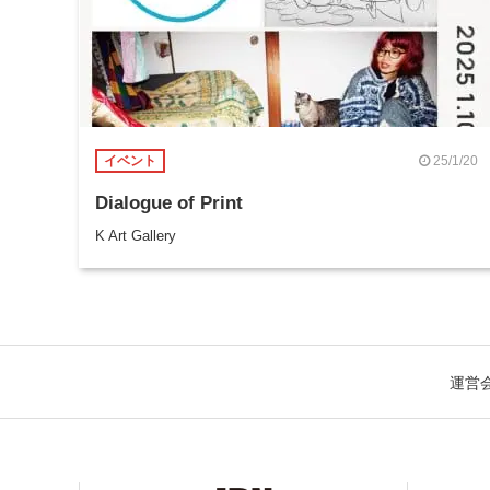
25/1/20
イベント
Dialogue of Print
K Art Gallery
運営