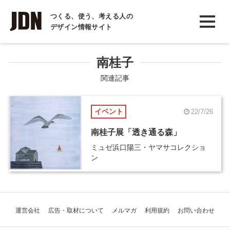
INTERVIEW
つくる、使う、考える人の
デザイン情報サイト
インタビュー
REPORT
南桂子
レポート
関連記事
COLUMN
イベント
22/7/26
コラム
南桂子展「透き通る森」
ミュゼ浜口陽三・ヤマサコレクショ
ン
運営会社
広告・取材について
メルマガ
利用規約
お問い合わせ