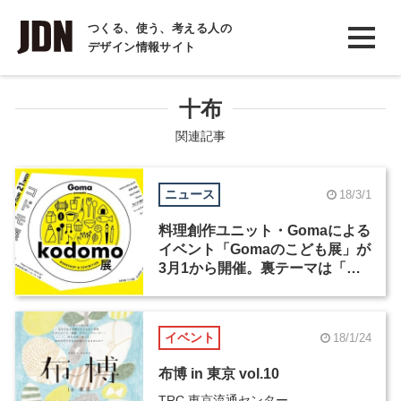
INTERVIEW
つくる、使う、考える人の
デザイン情報サイト
インタビュー
REPORT
十布
レポート
関連記事
COLUMN
ニュース
18/3/1
コラム
料理創作ユニット・Gomaによる
イベント「Gomaのこども展」が
3月1から開催。裏テーマは「ち
ょっと子どもが背伸びする」
イベント
18/1/24
布博 in 東京 vol.10
TRC 東京流通センター