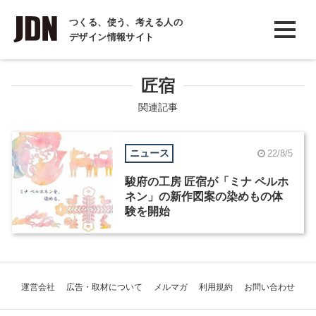
INTERVIEW
つくる、使う、考える人の
デザイン情報サイト
インタビュー
REPORT
匠宿
レポート
関連記事
COLUMN
ニュース
22/8/5
コラム
駿府の工房 匠宿が「ミナ ペルホ
ネン」の新作図案の染めもの体
験を開始
運営会社
広告・取材について
メルマガ
利用規約
お問い合わせ