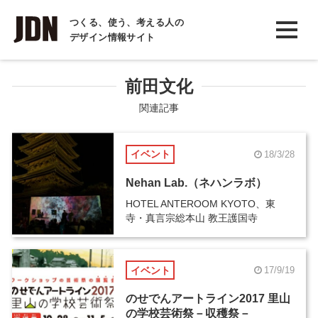
INTERVIEW
つくる、使う、考える人の
デザイン情報サイト
インタビュー
REPORT
前田文化
レポート
関連記事
COLUMN
イベント
18/3/28
コラム
Nehan Lab.（ネハンラボ）
HOTEL ANTEROOM KYOTO、東
寺・真言宗総本山 教王護国寺
イベント
17/9/19
のせでんアートライン2017 里山
の学校芸術祭－収穫祭－