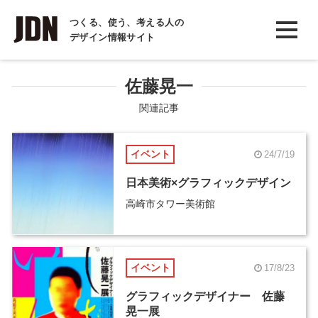
INTERVIEW
つくる、使う、考える人の
デザイン情報サイト
インタビュー
REPORT
佐藤晃一
レポート
関連記事
COLUMN
イベント
24/7/19
コラム
日本美術×グラフィックデザイン
高崎市タワー美術館
イベント
17/8/23
グラフィックデザイナー 佐藤
晃一展