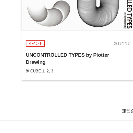
17/9/27
イベント
UNCONTROLLED TYPES by Plotter
Drawing
8/ CUBE 1, 2, 3
運営