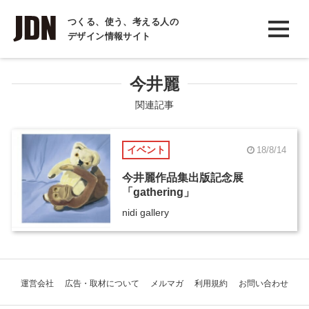
INTERVIEW
つくる、使う、考える人の
デザイン情報サイト
インタビュー
REPORT
今井麗
レポート
関連記事
COLUMN
イベント
18/8/14
コラム
今井麗作品集出版記念展
「gathering」
nidi gallery
運営会社
広告・取材について
メルマガ
利用規約
お問い合わせ