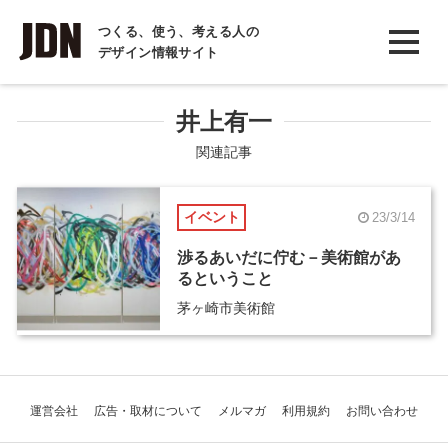
INTERVIEW
つくる、使う、考える人の
デザイン情報サイト
インタビュー
REPORT
井上有一
レポート
関連記事
COLUMN
イベント
23/3/14
コラム
渉るあいだに佇む－美術館があ
るということ
茅ヶ崎市美術館
運営会社
広告・取材について
メルマガ
利用規約
お問い合わせ