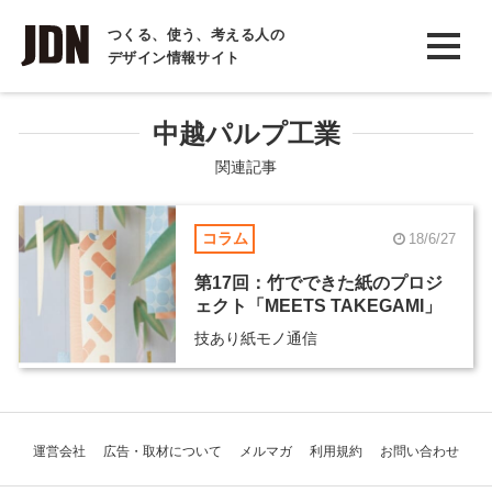
INTERVIEW
つくる、使う、考える人の
デザイン情報サイト
インタビュー
REPORT
中越パルプ工業
レポート
関連記事
COLUMN
コラム
18/6/27
コラム
第17回：竹でできた紙のプロジ
ェクト「MEETS TAKEGAMI」
技あり紙モノ通信
運営会社
広告・取材について
メルマガ
利用規約
お問い合わせ