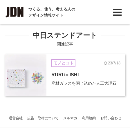
INTERVIEW
つくる、使う、考える人の
デザイン情報サイト
インタビュー
REPORT
中日ステンドアート
レポート
関連記事
COLUMN
モノとコト
23/7/18
コラム
RURI to ISHI
廃材ガラスを閉じ込めた人工大理石
運営会社
広告・取材について
メルマガ
利用規約
お問い合わせ